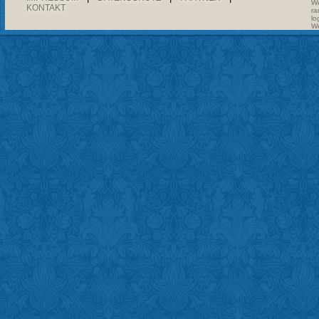
We
KONTAKT
ra
lo
We