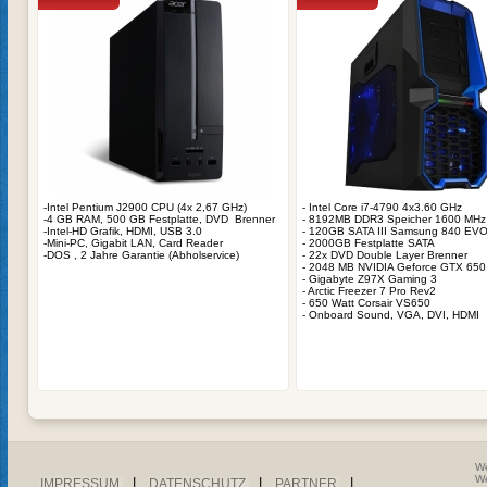
-Intel Pentium J2900 CPU (4x 2,67 GHz)
- Intel Core i7-4790 4x3.60 GHz
-4 GB RAM, 500 GB Festplatte, DVD Brenner
- 8192MB DDR3 Speicher 1600 MHz
-Intel-HD Grafik, HDMI, USB 3.0
- 120GB SATA III Samsung 840 EV
-Mini-PC, Gigabit LAN, Card Reader
- 2000GB Festplatte SATA
-DOS , 2 Jahre Garantie (Abholservice)
- 22x DVD Double Layer Brenner
- 2048 MB NVIDIA Geforce GTX 650
- Gigabyte Z97X Gaming 3
- Arctic Freezer 7 Pro Rev2
- 650 Watt Corsair VS650
- Onboard Sound, VGA, DVI, HDMI
We
We
|
|
|
IMPRESSUM
DATENSCHUTZ
PARTNER