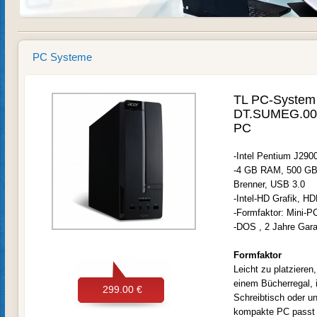
PC Systeme
TL PC-System 
DT.SUMEG.007
PC
-Intel Pentium J290
-4 GB RAM, 500 GB 
Brenner, USB 3.0
-Intel-HD Grafik, H
-Formfaktor: Mini-P
-DOS , 2 Jahre Gara
Formfaktor
Leicht zu platzieren,
einem Bücherregal, 
299.00 €
Schreibtisch oder un
kompakte PC passt e